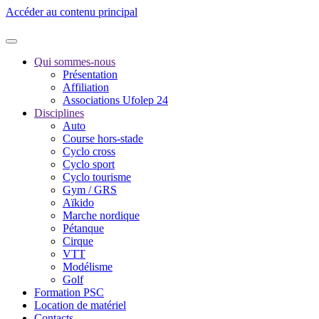
Accéder au contenu principal
Qui sommes-nous
Présentation
Affiliation
Associations Ufolep 24
Disciplines
Auto
Course hors-stade
Cyclo cross
Cyclo sport
Cyclo tourisme
Gym / GRS
Aïkido
Marche nordique
Pétanque
Cirque
VTT
Modélisme
Golf
Formation PSC
Location de matériel
Contacts