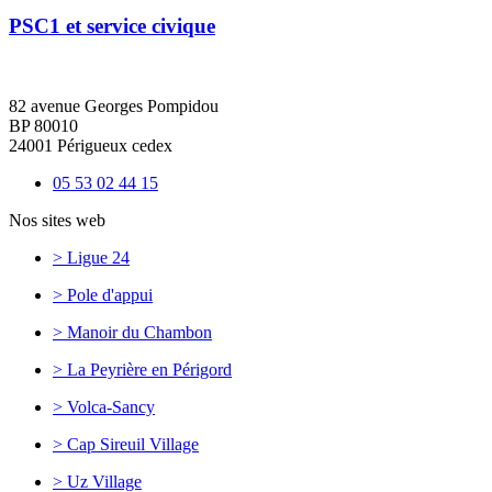
PSC1 et service civique
82 avenue Georges Pompidou
BP 80010
24001 Périgueux cedex
05 53 02 44 15
Nos sites web
> Ligue 24
> Pole d'appui
> Manoir du Chambon
> La Peyrière en Périgord
> Volca-Sancy
> Cap Sireuil Village
> Uz Village