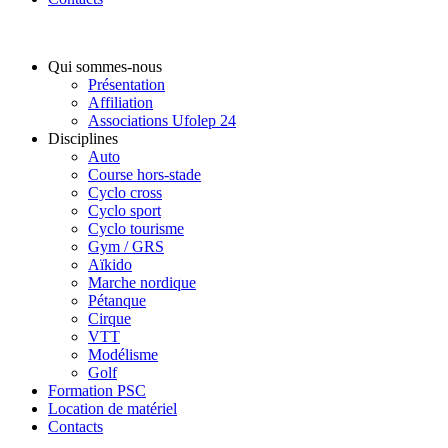
Qui sommes-nous
Présentation
Affiliation
Associations Ufolep 24
Disciplines
Auto
Course hors-stade
Cyclo cross
Cyclo sport
Cyclo tourisme
Gym / GRS
Aïkido
Marche nordique
Pétanque
Cirque
VTT
Modélisme
Golf
Formation PSC
Location de matériel
Contacts